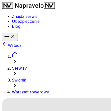
Znajdź serwis
Ubezpieczenie
Blog
Wstecz
Serwisy
Świdnik
Warsztat rowerowy