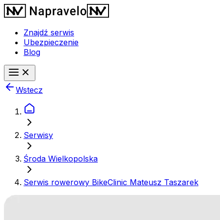
Znajdź serwis
Ubezpieczenie
Blog
Wstecz
Serwisy
Środa Wielkopolska
Serwis rowerowy BikeClinic Mateusz Taszarek