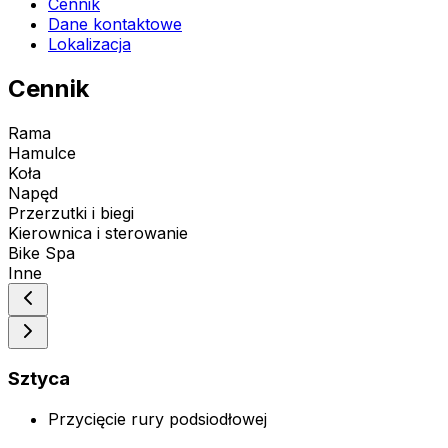
Cennik
Dane kontaktowe
Lokalizacja
Cennik
Rama
Hamulce
Koła
Napęd
Przerzutki i biegi
Kierownica i sterowanie
Bike Spa
Inne
Sztyca
Przycięcie rury podsiodłowej