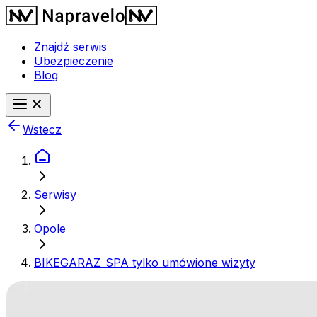
Znajdź serwis
Ubezpieczenie
Blog
Wstecz
Serwisy
Opole
BIKEGARAZ_SPA tylko umówione wizyty