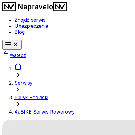
Znajdź serwis
Ubezpieczenie
Blog
Wstecz
Serwisy
Bielsk Podlaski
4aBIKE Serwis Rowerowy