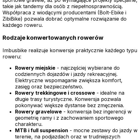
sportowe gravele, aż po wymagające projekty specjalne,
takie jak tandemy dla osób z niepełnosprawnością.
Współpraca z wiodącymi producentami (Bolt-Ebike i
ZibiBike) pozwala dobrać optymalne rozwiązanie do
każdego roweru.
Rodzaje konwertowanych rowerów
Imbusbike realizuje konwersje praktycznie każdego typu
roweru:
Rowery miejskie
- najczęściej wybierane do
codziennych dojazdów i jazdy rekreacyjnej.
Elektryczne wspomaganie zwiększa komfort,
zasięg oraz bezpieczeństwo.
Rowery trekkingowe i crossowe
- idealne na
długie trasy turystyczne. Konwersja pozwala
pokonywać większe dystanse bez zmęczenia.
Rowery gravelowe
- konwersja bez ingerencji w
geometrię ramy i z zachowaniem sportowego
charakteru.
MTB i full suspension
- mocne zestawy do jazdy w
terenie, na podjazdach oraz w trudniejszych